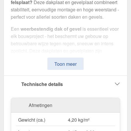
felsplaat?
Deze dakplaat en gevelplaat combineert
stabiliteit, eenvoudige montage en hoge weerstand -
perfect voor allerlei soorten daken en gevels.
Een
weerbestendig dak of gevel
is essentieel voor
elk bouwproject - het beschermt uw gebouw op
betrouwbare wijze tegen regen, sneeuw en intens
zonlicht. Deze dakplaten en gevelplaten zijn
speciaal ontwikkeld om een
robuuste en duurzame
Toon meer
dak- & wandoplossing
te bieden. Het maakt indruk
met eenvoudige montage, hoge duurzaamheid en
een bestendige coating.
Technische details
Gemaakt van
Staal
met een
materiaaldikte van 0,40
mm
, biedt het een robuuste dak- en wandoplossing.
Afmetingen
De
plaatbreedte van 54,8 cm
en de
effectieve
werkende breedte van 50 cm
maken een snelle en
Gewicht (ca.)
4,20 kg/m²
efficiënte montage mogelijk. Dankzij de
25 µm
polyester coating
in
Antracietgrijs (RAL 7016)