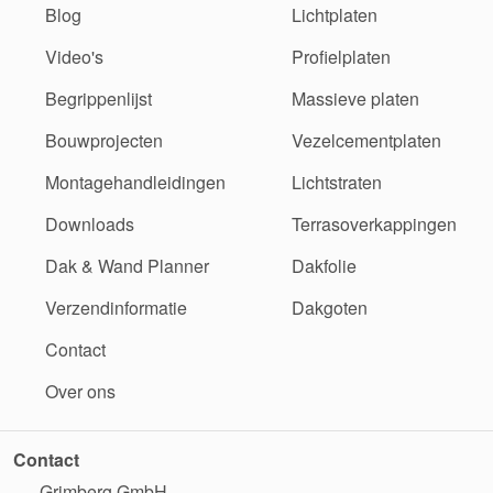
Blog
Lichtplaten
Video's
Profielplaten
Begrippenlijst
Massieve platen
Bouwprojecten
Vezelcementplaten
Montagehandleidingen
Lichtstraten
Downloads
Terrasoverkappingen
Dak & Wand Planner
Dakfolie
Verzendinformatie
Dakgoten
Contact
Over ons
Contact
Grimberg GmbH