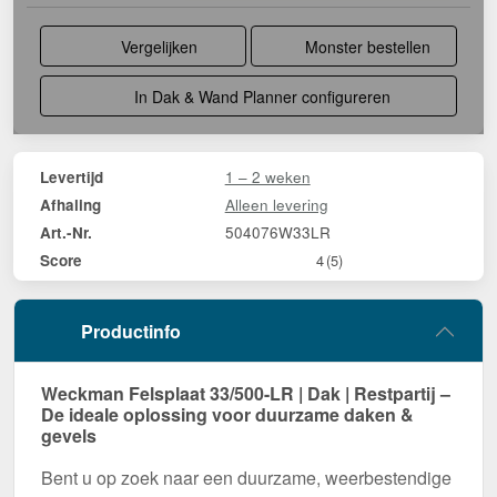
Vergelijken
Monster bestellen
In Dak & Wand Planner configureren
1 – 2 weken
Levertijd
Alleen levering
Afhaling
504076W33LR
Art.-Nr.
Score
4
(5)
Productinfo
Weckman Felsplaat 33/500-LR | Dak | Restpartij –
De ideale oplossing voor duurzame daken &
gevels
Bent u op zoek naar een duurzame, weerbestendige