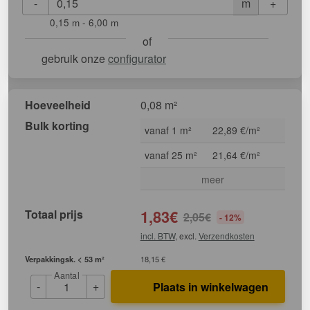
-
+
m
0,15 m - 6,00 m
of
gebruik onze
configurator
Hoeveelheid
0,08 m²
Bulk korting
vanaf 1 m²
22,89 €/m²
vanaf 25 m²
21,64 €/m²
meer
Totaal prijs
1,83
€
2,05
€
- 12%
incl. BTW
, excl.
Verzendkosten
Verpakkingsk. < 53 m²
18,15 €
Aantal
-
+
Plaats in winkelwagen