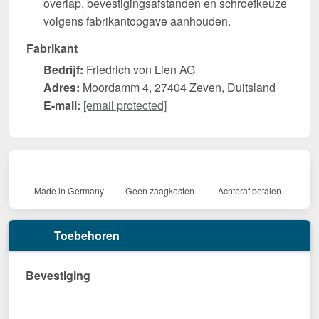
overlap, bevestigingsafstanden en schroefkeuze
volgens fabrikantopgave aanhouden.
Fabrikant
Bedrijf:
Friedrich von Lien AG
Adres:
Moordamm 4, 27404 Zeven, Duitsland
E-mail:
[email protected]
Made in Germany
Geen zaagkosten
Achteraf betalen
Toebehoren
Bevestiging