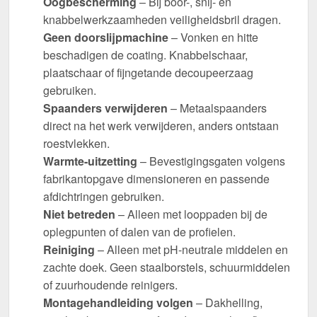
Oogbescherming
– Bij boor-, snij- en
knabbelwerkzaamheden veiligheidsbril dragen.
Geen doorslijpmachine
– Vonken en hitte
beschadigen de coating. Knabbelschaar,
plaatschaar of fijngetande decoupeerzaag
gebruiken.
Spaanders verwijderen
– Metaalspaanders
direct na het werk verwijderen, anders ontstaan
roestvlekken.
Warmte-uitzetting
– Bevestigingsgaten volgens
fabrikantopgave dimensioneren en passende
afdichtringen gebruiken.
Niet betreden
– Alleen met looppaden bij de
oplegpunten of dalen van de profielen.
Reiniging
– Alleen met pH-neutrale middelen en
zachte doek. Geen staalborstels, schuurmiddelen
of zuurhoudende reinigers.
Montagehandleiding volgen
– Dakhelling,