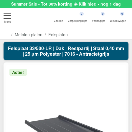
Summer Sale - Tot 30% korting ☀️ Klik hier! - nog 1 dag
0
0
0
Zoeken
Vergelijkingslijst
Verlanglijst
Winkelwagen
Menu
Metalen platen
Felsplaten
Felsplaat 33/500-LR | Dak | Restpartij | Staal 0,40 mm
| 25 µm Polyester | 7016 - Antracietgrijs
Actie!