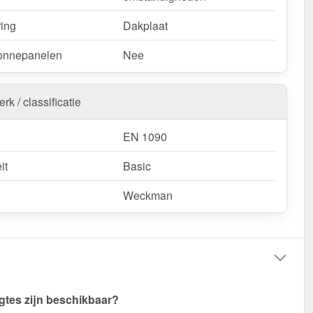
ring
Dakplaat
onnepanelen
Nee
rk / classificatie
EN 1090
it
Basic
Weckman
gtes zijn beschikbaar?