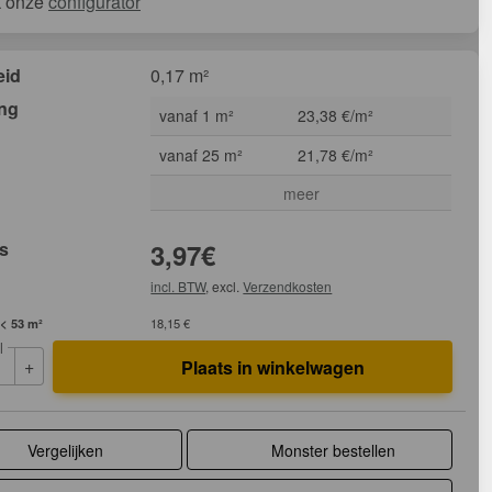
k onze
configurator
eid
0,17 m²
ing
vanaf 1 m²
23,38 €/m²
vanaf 25 m²
21,78 €/m²
meer
js
3,97
€
incl. BTW
, excl.
Verzendkosten
 < 53 m²
18,15 €
l
+
Plaats in winkelwagen
Vergelijken
Monster bestellen