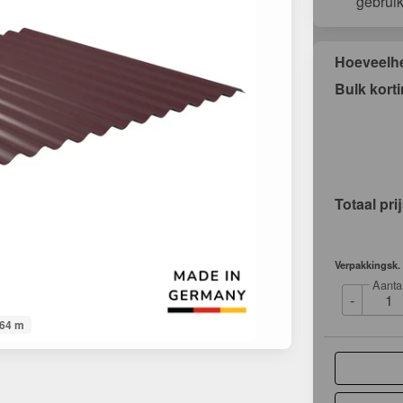
gebrui
Hoeveelh
Bulk kort
Totaal pri
Verpakkingsk.
Aanta
-
064 m