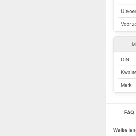
Uitvoe
Voor z
Me
DIN
Kwalite
Merk
FAQ
Welke len