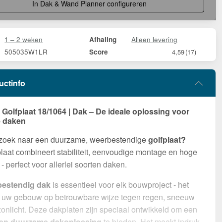
In Dak & Wand Planner configureren
1 – 2 weken
Alleen levering
Afhaling
505035W1LR
Score
4,59
(17)
uctinfo
olfplaat 18/1064 | Dak – De ideale oplossing voor
 daken
 zoek naar een duurzame, weerbestendige
golfplaat?
aat combineert stabiliteit, eenvoudige montage en hoge
- perfect voor allerlei soorten daken.
bestendig dak
is essentieel voor elk bouwproject - het
 uw gebouw op betrouwbare wijze tegen regen, sneeuw
zonlicht. Deze dakplaten zijn speciaal ontwikkeld om een
 en duurzame dakoplossing
te bieden. Het maakt indruk