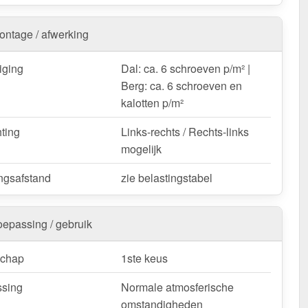
Golfplaat 18/1064 | Dak – Snelle levering & met 10 jaar
ontage / afwerking
weerbestendig, op maat gemaakt - bestel nu en profiteer
elle levering!
iging
Dal: ca. 6 schroeven p/m² |
Berg: ca. 6 schroeven en
k / customisatie van herroepingsrecht uitgezonderd
kalotten p/m²
hting
Links-rechts / Rechts-links
mogelijk
ngsafstand
zie belastingstabel
oepassing / gebruik
schap
1ste keus
sing
Normale atmosferische
omstandigheden