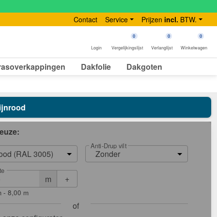
Contact
Service
Prijzen
incl.
BTW.
0
0
0
Login
Vergelijkingslijst
Verlanglijst
Winkelwagen
rasoverkappingen
Dakfolie
Dakgoten
Wijnrood
euze:
Anti-Drup vilt
rood (RAL 3005)
Zonder
te
+
m
 - 8,00 m
of