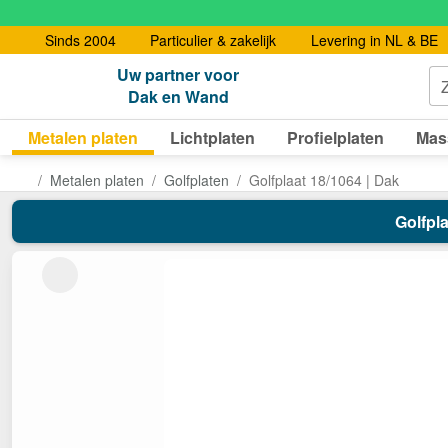
Sinds 2004
Particulier & zakelijk
Levering in NL & BE
Uw partner voor
Dak en Wand
Metalen platen
Lichtplaten
Profielplaten
Mas
Metalen platen
Golfplaten
Golfplaat 18/1064 | Dak
Golfpla