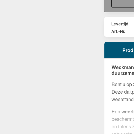
Levertijd
Art.-Nr.
Prod
Weckman G
duurzame
Bent u op
Deze dakpl
weerstand 
Een
weer
beschermt
en intens 
robuuste