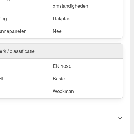
omstandigheden
ring
Dakplaat
onnepanelen
Nee
rk / classificatie
EN 1090
it
Basic
Weckman