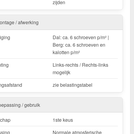
zijden
Golfplaat 18/1064 | Dak – Snelle levering & met 10 jaar
weerbestendig, op maat gemaakt - bestel nu en profiteer
ontage / afwerking
elle levering!
iging
Dal: ca. 6 schroeven p/m² |
k / customisatie van herroepingsrecht uitgezonderd
Berg: ca. 6 schroeven en
kalotten p/m²
hting
Links-rechts / Rechts-links
mogelijk
ngsafstand
zie belastingstabel
oepassing / gebruik
schap
1ste keus
sing
Normale atmosferische