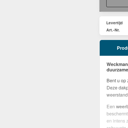
Levertijd
Art.-Nr.
Prod
Weckman G
duurzame
Bent u op
Deze dakpl
weerstand 
Een
weer
beschermt
en intens 
robuuste