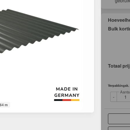
gebrui
Hoeveelh
Bulk kort
Totaal pri
Verpakkingsk.
Aanta
-
064 m