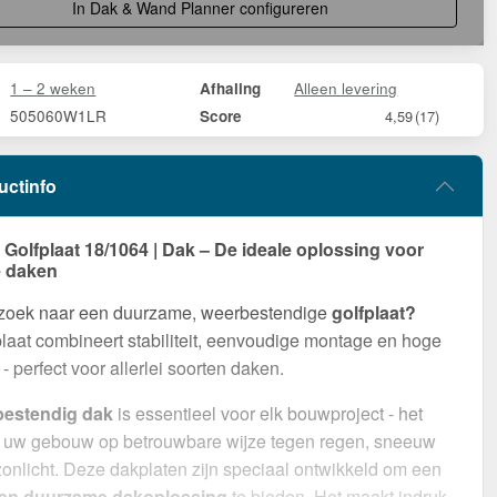
In Dak & Wand Planner configureren
1 – 2 weken
Alleen levering
Afhaling
505060W1LR
Score
4,59
(17)
uctinfo
olfplaat 18/1064 | Dak – De ideale oplossing voor
 daken
 zoek naar een duurzame, weerbestendige
golfplaat?
aat combineert stabiliteit, eenvoudige montage en hoge
- perfect voor allerlei soorten daken.
bestendig dak
is essentieel voor elk bouwproject - het
 uw gebouw op betrouwbare wijze tegen regen, sneeuw
zonlicht. Deze dakplaten zijn speciaal ontwikkeld om een
 en duurzame dakoplossing
te bieden. Het maakt indruk