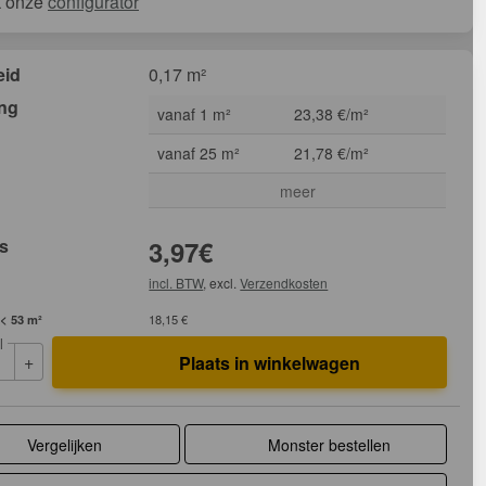
k onze
configurator
eid
0,17 m²
ing
vanaf 1 m²
23,38 €/m²
vanaf 25 m²
21,78 €/m²
meer
js
3,97
€
incl. BTW
, excl.
Verzendkosten
 < 53 m²
18,15 €
l
+
Plaats in winkelwagen
Vergelijken
Monster bestellen