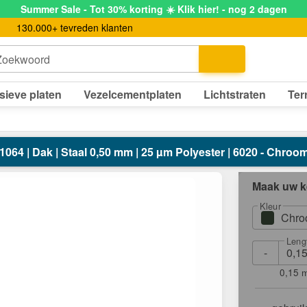
Summer Sale - Tot 30% korting ☀️ Klik hier! - nog 2 dagen
130.000+ tevreden klanten
Zoekwoord
sieve platen
Vezelcementplaten
Lichtstraten
Ter
/1064 | Dak | Staal 0,50 mm | 25 µm Polyester | 6020 - Chr
Maak uw k
Kleur
Chro
Leng
-
0,15 m