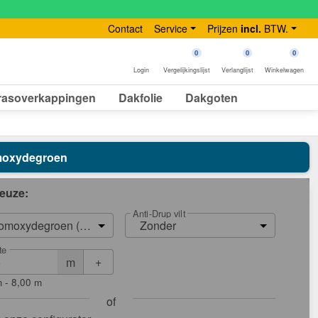
Contact
Service
Prijzen
incl.
BTW.
0
0
0
Login
Vergelijkingslijst
Verlanglijst
Winkelwagen
rasoverkappingen
Dakfolie
Dakgoten
oomoxydegroen
euze:
Anti-Drup vilt
omoxydegroen (RAL 6020)
Zonder
te
+
m
 - 8,00 m
of