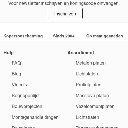
Voor newsletter inschrijven en kortingscode ontvangen.
Inschrijven
Kopersbescherming
Sinds 2004
Op maat gesneden
Hulp
Assortiment
FAQ
Metalen platen
Blog
Lichtplaten
Video's
Profielplaten
Begrippenlijst
Massieve platen
Bouwprojecten
Vezelcementplaten
Montagehandleidingen
Lichtstraten
Downloads
Terrasoverkappingen