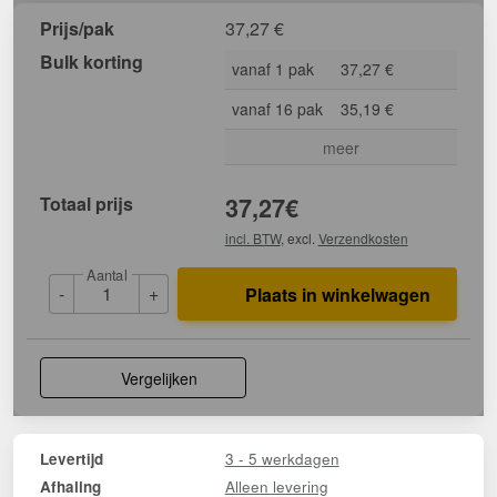
Prijs/pak
37,27
€
Bulk korting
vanaf 1 pak
37,27 €
vanaf 16 pak
35,19 €
meer
Totaal prijs
37,27
€
incl. BTW
, excl.
Verzendkosten
Aantal
-
+
Plaats in winkelwagen
Vergelijken
3 - 5 werkdagen
Levertijd
Alleen levering
Afhaling