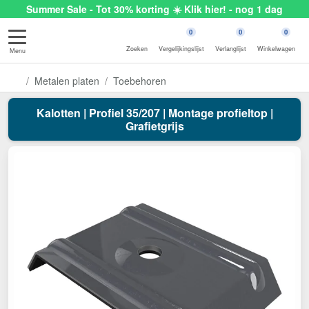
Summer Sale - Tot 30% korting ☀️ Klik hier! - nog 1 dag
0
0
0
Zoeken
Vergelijkingslijst
Verlanglijst
Winkelwagen
Menu
Metalen platen
Toebehoren
Kalotten | Profiel 35/207 | Montage profieltop |
Grafietgrijs