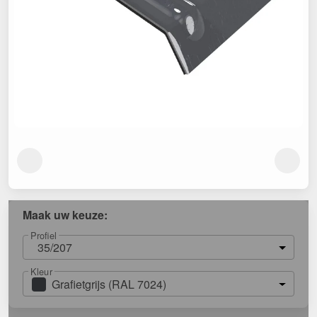
Maak uw keuze:
Profiel
35/207
Kleur
Grafietgrijs (RAL 7024)