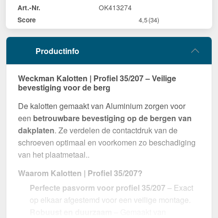
OK413274
Art.-Nr.
Score
4,5
(34)
Productinfo
Weckman Kalotten | Profiel 35/207 – Veilige
bevestiging voor de berg
De kalotten gemaakt van Aluminium zorgen voor
een
betrouwbare bevestiging op de bergen van
dakplaten
. Ze verdelen de contactdruk van de
schroeven optimaal en voorkomen zo beschadiging
van het plaatmetaal..
Waarom Kalotten | Profiel 35/207?
Perfecte pasvorm voor profiel 35/207
– Exact
op elkaar afgestemd voor een veilige montage.
Robuust en duurzaam
– Gemaakt van