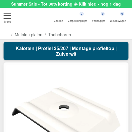
Summer Sale - Tot 30% korting ☀️ Klik hier! - nog 1 dag
0
0
0
Zoeken
Vergelijkingslijst
Verlanglijst
Winkelwagen
Menu
Metalen platen
Toebehoren
Kalotten | Profiel 35/207 | Montage profieltop |
Zuiverwit