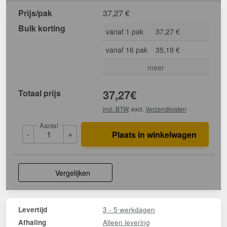
Prijs/pak
37,27
€
Bulk korting
vanaf 1 pak
37,27 €
vanaf 16 pak
35,19 €
meer
Totaal prijs
37,27
€
incl. BTW
, excl.
Verzendkosten
Aantal
-
+
Plaats in winkelwagen
Vergelijken
3 - 5 werkdagen
Levertijd
Alleen levering
Afhaling