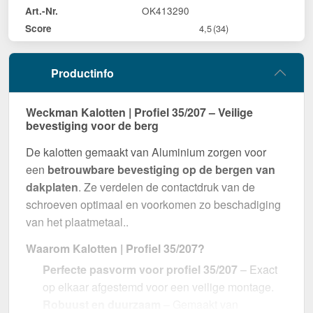
OK413290
Art.-Nr.
Score
4,5
(34)
Productinfo
Weckman Kalotten | Profiel 35/207 – Veilige
bevestiging voor de berg
De kalotten gemaakt van Aluminium zorgen voor
een
betrouwbare bevestiging op de bergen van
dakplaten
. Ze verdelen de contactdruk van de
schroeven optimaal en voorkomen zo beschadiging
van het plaatmetaal..
Waarom Kalotten | Profiel 35/207?
Perfecte pasvorm voor profiel 35/207
– Exact
op elkaar afgestemd voor een veilige montage.
Robuust en duurzaam
– Gemaakt van