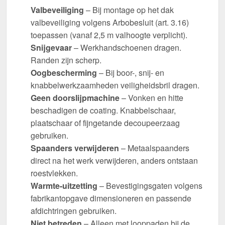
Valbeveiliging
– Bij montage op het dak
valbeveiliging volgens Arbobesluit (art. 3.16)
toepassen (vanaf 2,5 m valhoogte verplicht).
Snijgevaar
– Werkhandschoenen dragen.
Randen zijn scherp.
Oogbescherming
– Bij boor-, snij- en
knabbelwerkzaamheden veiligheidsbril dragen.
Geen doorslijpmachine
– Vonken en hitte
beschadigen de coating. Knabbelschaar,
plaatschaar of fijngetande decoupeerzaag
gebruiken.
Spaanders verwijderen
– Metaalspaanders
direct na het werk verwijderen, anders ontstaan
roestvlekken.
Warmte-uitzetting
– Bevestigingsgaten volgens
fabrikantopgave dimensioneren en passende
afdichtringen gebruiken.
Niet betreden
– Alleen met looppaden bij de