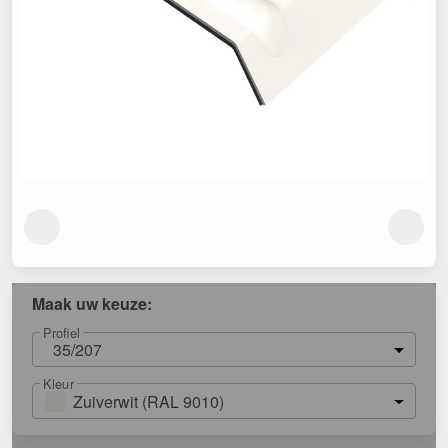
Maak uw keuze:
Profiel
35/207
Kleur
Zuiverwit (RAL 9010)