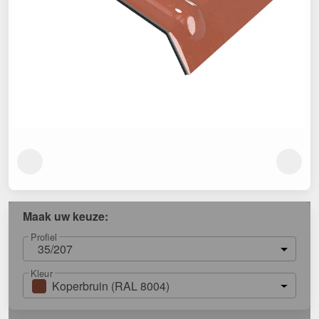
Maak uw keuze:
Profiel
35/207
Kleur
Koperbruin (RAL 8004)