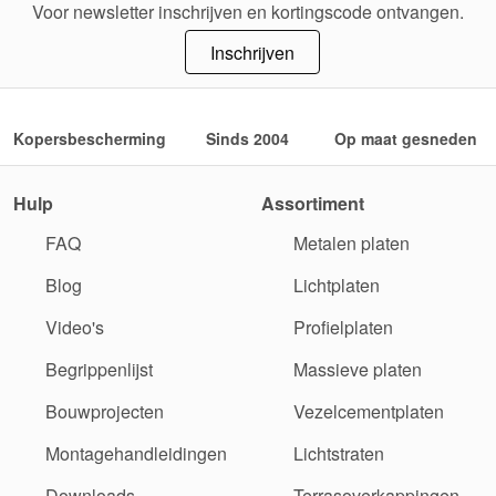
Voor newsletter inschrijven en kortingscode ontvangen.
Inschrijven
Kopersbescherming
Sinds 2004
Op maat gesneden
Hulp
Assortiment
FAQ
Metalen platen
Blog
Lichtplaten
Video's
Profielplaten
Begrippenlijst
Massieve platen
Bouwprojecten
Vezelcementplaten
Montagehandleidingen
Lichtstraten
Downloads
Terrasoverkappingen