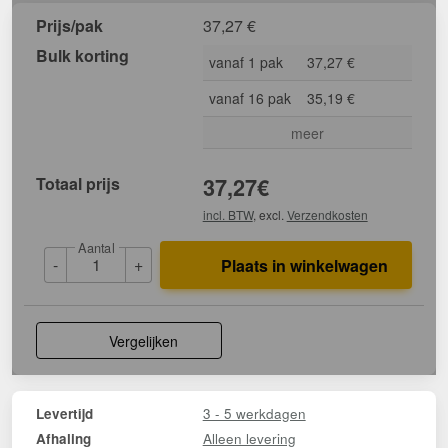
Prijs/pak
37,27
€
Bulk korting
vanaf 1 pak
37,27 €
vanaf 16 pak
35,19 €
meer
Totaal prijs
37,27
€
incl. BTW
, excl.
Verzendkosten
Aantal
-
+
Plaats in winkelwagen
Vergelijken
3 - 5 werkdagen
Levertijd
Alleen levering
Afhaling