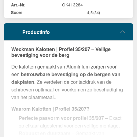
OK413284
Art.-Nr.
Score
4,5
(34)
Productinfo
Weckman Kalotten | Profiel 35/207 – Veilige
bevestiging voor de berg
De kalotten gemaakt van Aluminium zorgen voor
een
betrouwbare bevestiging op de bergen van
dakplaten
. Ze verdelen de contactdruk van de
schroeven optimaal en voorkomen zo beschadiging
van het plaatmetaal..
Waarom Kalotten | Profiel 35/207?
Perfecte pasvorm voor profiel 35/207
– Exact
op elkaar afgestemd voor een veilige montage.
Robuust en duurzaam
– Gemaakt van