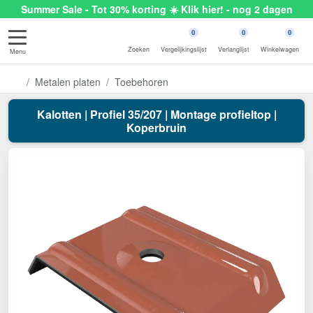
Summer Sale - Tot 30% korting ☀️ Klik hier! - nog 2 dagen
0
0
0
Zoeken
Vergelijkingslijst
Verlanglijst
Winkelwagen
Menu
Metalen platen
Toebehoren
Kalotten | Profiel 35/207 | Montage profieltop |
Koperbruin