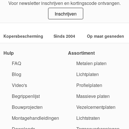
Voor newsletter inschrijven en kortingscode ontvangen.
Inschrijven
Kopersbescherming
Sinds 2004
Op maat gesneden
Hulp
Assortiment
FAQ
Metalen platen
Blog
Lichtplaten
Video's
Profielplaten
Begrippenlijst
Massieve platen
Bouwprojecten
Vezelcementplaten
Montagehandleidingen
Lichtstraten
Downloads
Terrasoverkappingen