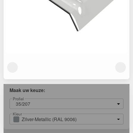
Maak uw keuze:
Profiel
35/207
Kleur
Zilver-Metallic (RAL 9006)