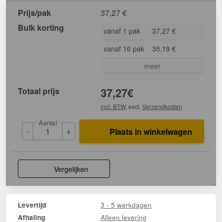
Prijs/pak
37,27
€
Bulk korting
vanaf 1 pak
37,27 €
vanaf 16 pak
35,19 €
meer
Totaal prijs
37,27
€
incl. BTW
, excl.
Verzendkosten
Aantal
-
+
Plaats in winkelwagen
Vergelijken
3 - 5 werkdagen
Levertijd
Alleen levering
Afhaling