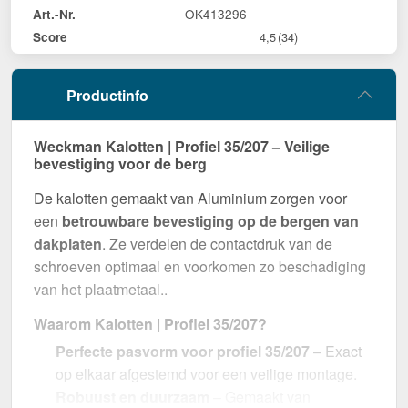
OK413296
Art.-Nr.
Score
4,5
(34)
Productinfo
Weckman Kalotten | Profiel 35/207 – Veilige
bevestiging voor de berg
De kalotten gemaakt van Aluminium zorgen voor
een
betrouwbare bevestiging op de bergen van
dakplaten
. Ze verdelen de contactdruk van de
schroeven optimaal en voorkomen zo beschadiging
van het plaatmetaal..
Waarom Kalotten | Profiel 35/207?
Perfecte pasvorm voor profiel 35/207
– Exact
op elkaar afgestemd voor een veilige montage.
Robuust en duurzaam
– Gemaakt van