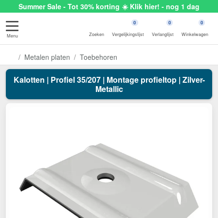
Summer Sale - Tot 30% korting ☀️ Klik hier! - nog 1 dag
0
0
0
Zoeken
Vergelijkingslijst
Verlanglijst
Winkelwagen
Menu
Metalen platen
Toebehoren
Kalotten | Profiel 35/207 | Montage profieltop | Zilver-
Metallic