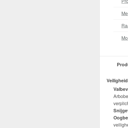
Pro
Me
Ra
Mo
Prod
Veiligheid
Valbev
Arbobes
verplich
Snijge
Oogbe
veiligh