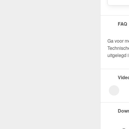
FAQ
Ga voor m
Technische
uitgelegd 
Vide
Down