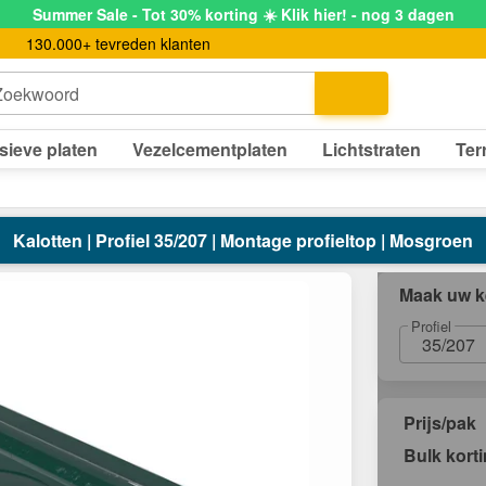
Summer Sale - Tot 30% korting ☀️ Klik hier! - nog 3 dagen
130.000+ tevreden klanten
Zoekwoord
sieve platen
Vezelcementplaten
Lichtstraten
Ter
Kalotten | Profiel 35/207 | Montage profieltop | Mosgroen
Maak uw k
Profiel
35/207
Prijs/pak
Bulk kort