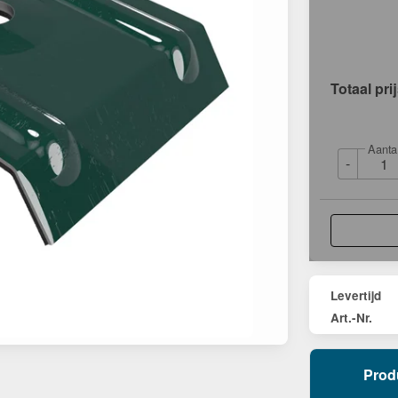
Totaal pri
Aanta
-
Levertijd
Art.-Nr.
Prod