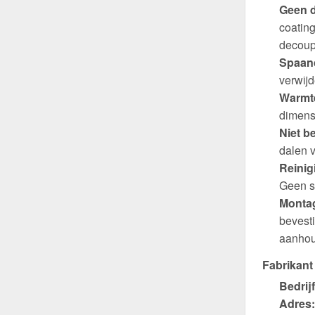
Geen d
coating
decoup
Spaand
verwijd
Warmte
dimens
Niet b
dalen v
Reinig
Geen s
Montag
bevest
aanhou
Fabrikant
Bedrijf
Adres: