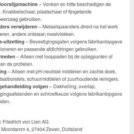
oorslijpmachine
– Vonken en hitte beschadigen de
. Knabbelschaar, plaatschaar of fijngetande
eerzaag gebruiken.
ers verwijderen
– Metaalspaanders direct na het werk
eren, anders ontstaan roestvlekken.
-uitzetting
– Bevestigingsgaten volgens fabrikantopgave
ioneren en passende afdichtringen gebruiken.
etreden
– Alleen met looppaden bij de oplegpunten of
an de profielen.
ing
– Alleen met pH-neutrale middelen en zachte doek.
taalborstels, schuurmiddelen of zuurhoudende reinigers.
ehandleiding volgen
– Dakhelling, overlap,
igingsafstanden en schroefkeuze volgens fabrikantopgave
den.
:
Friedrich von Lien AG
Moordamm 4, 27404 Zeven, Duitsland