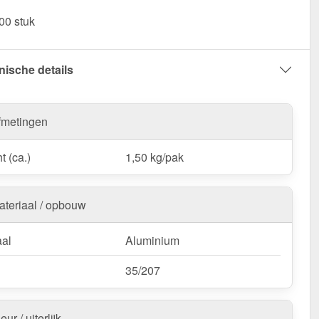
Kalotten | Profiel 35/207 - Veilig vastzetten & optimaal
00 stuk
en!
nische details
fmetingen
t (ca.)
1,50 kg/pak
ateriaal / opbouw
aal
Aluminium
35/207
eur / uiterlijk