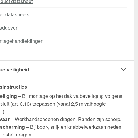
duct datasheet
er datasheets
adgever
ntagehandleidingen
uctveiligheid
sinstructies
eiliging
– Bij montage op het dak valbeveiliging volgens
luit (art. 3.16) toepassen (vanaf 2,5 m valhoogte
t).
vaar
– Werkhandschoenen dragen. Randen zijn scherp.
scherming
– Bij boor-, snij- en knabbelwerkzaamheden
eidsbril dragen.