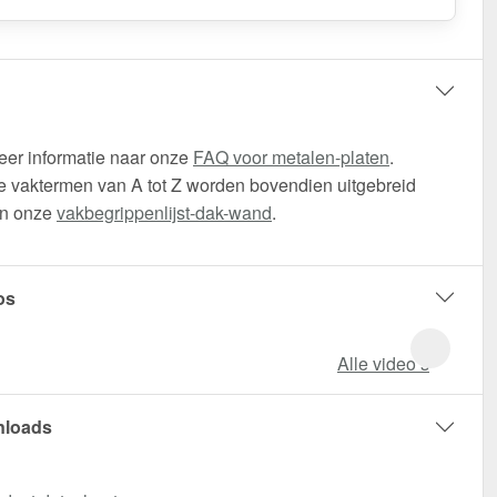
eer informatie naar onze
FAQ voor metalen-platen
.
 vaktermen van A tot Z worden bovendien uitgebreid
in onze
vakbegrippenlijst-dak-wand
.
os
Alle video‘s
loads