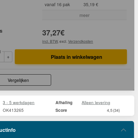
vanaf 16 pak
35,19 €
meer
js
37,27
€
incl. BTW
, excl.
Verzendkosten
l
+
Plaats in winkelwagen
Vergelijken
3 - 5 werkdagen
Alleen levering
Afhaling
OK413265
Score
4,5
(34)
uctinfo