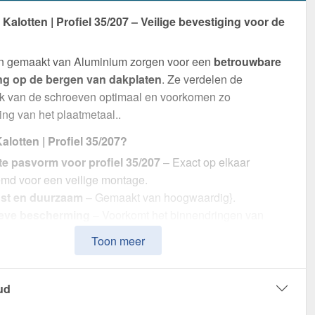
alotten | Profiel 35/207 – Veilige bevestiging voor de
en gemaakt van Aluminium zorgen voor een
betrouwbare
ng op de bergen van dakplaten
. Ze verdelen de
uk van de schroeven optimaal en voorkomen zo
ng van het plaatmetaal..
lotten | Profiel 35/207?
te pasvorm voor profiel 35/207
– Exact op elkaar
emd voor een veilige montage.
st en duurzaam
– Gemaakt van hoogwaardig}.
ieve bescherming
– Voorkomt het binnendringen van
ij de schroefpunten.
Toon meer
sche verpakking
– 100 stuk in een set voor efficiënte
king.
ur gecoördineerd
– In Mosgroen (RAL 6005) voor een
ud
eus uiterlijk.