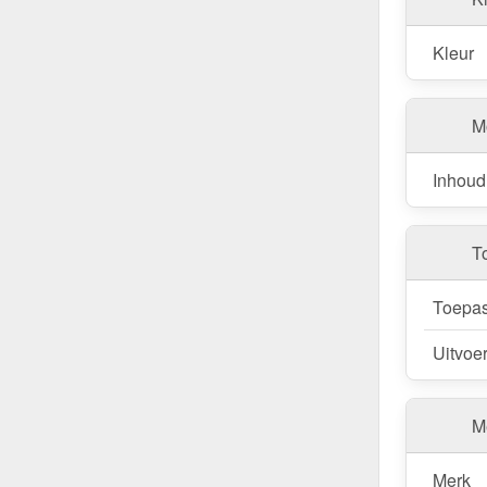
Kleur
M
Inhoud
T
Toepas
Uitvoe
Me
Merk