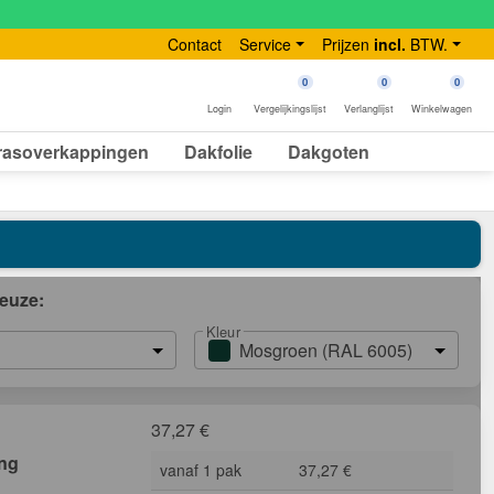
Contact
Service
Prijzen
incl.
BTW.
0
0
0
Login
Vergelijkingslijst
Verlanglijst
Winkelwagen
rasoverkappingen
Dakfolie
Dakgoten
euze:
Kleur
Mosgroen (RAL 6005)
37,27
€
ing
vanaf 1 pak
37,27 €