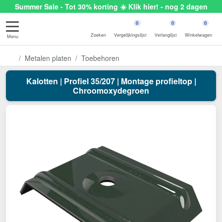
Summer Sale - Tot 30% korting ☀️ Klik hier! - nog 2 dagen
0
0
0
Zoeken
Vergelijkingslijst
Verlanglijst
Winkelwagen
Menu
Metalen platen
Toebehoren
Kalotten | Profiel 35/207 | Montage profieltop |
Chroomoxydegroen