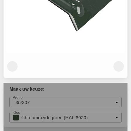
Maak uw keuze:
Profiel
35/207
Kleur
Chroomoxydegroen (RAL 6020)