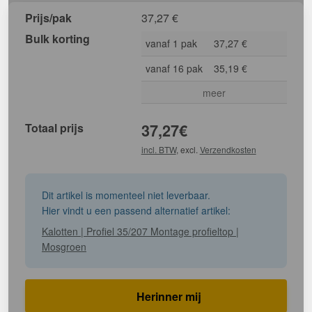
Prijs/pak
37,27
€
Bulk korting
vanaf 1 pak
37,27 €
vanaf 16 pak
35,19 €
meer
Totaal prijs
37,27
€
incl. BTW
, excl.
Verzendkosten
Dit artikel is momenteel niet leverbaar.
Hier vindt u een passend alternatief artikel:
Kalotten | Profiel 35/207 Montage profieltop |
Mosgroen
Herinner mij