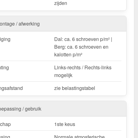
k worden ingekort door deze te zagen.
zijden
Golfplaat 18/1064 | Dak | Anti-Drup 2400 g/m² – Snelle
 met 10 jaar garantie!
ontage / afwerking
weerbestendig, op maat gemaakt - bestel nu en profiteer
elle levering!
iging
Dal: ca. 6 schroeven p/m² |
Berg: ca. 6 schroeven en
k / customisatie van herroepingsrecht uitgezonderd
kalotten p/m²
hting
Links-rechts / Rechts-links
mogelijk
ngsafstand
zie belastingstabel
oepassing / gebruik
schap
1ste keus
sing
Normale atmosferische