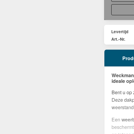
Levertijd
Art.-Nr.
Prod
Weckman G
ideale op
Bent u op
Deze dakpl
weerstand 
Een
weer
beschermt