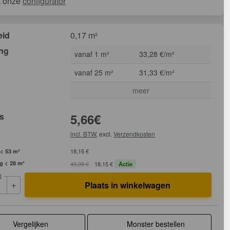
k onze
configurator
eid
0,17 m²
ing
vanaf 1 m²
33,28 €/m²
vanaf 25 m²
31,33 €/m²
meer
js
5,66
€
incl. BTW
, excl.
Verzendkosten
 < 53 m²
18,15 €
ag < 28 m²
49,99 €
18,15 €
Actie
l
+
Plaats in winkelwagen
Vergelijken
Monster bestellen