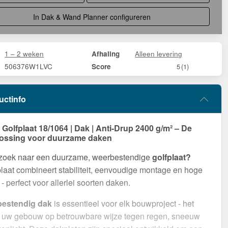
In Dak & Wand Planner configureren
1 – 2 weken
Alleen levering
Afhaling
506376W1LVC
Score
5
(1)
uctinfo
olfplaat 18/1064 | Dak | Anti-Drup 2400 g/m² – De
lossing voor duurzame daken
 zoek naar een duurzame, weerbestendige
golfplaat?
aat combineert stabiliteit, eenvoudige montage en hoge
- perfect voor allerlei soorten daken.
bestendig dak
is essentieel voor elk bouwproject - het
 uw gebouw op betrouwbare wijze tegen regen, sneeuw