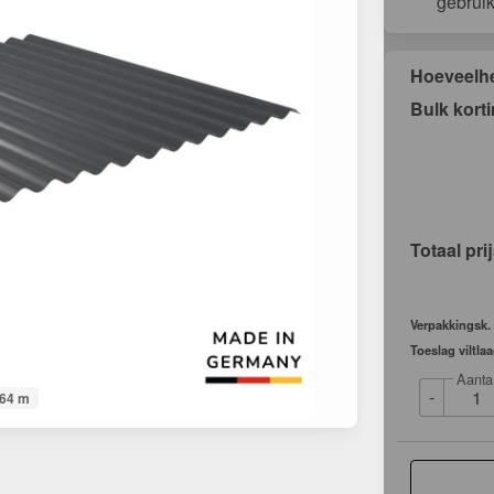
gebrui
Hoeveelh
Bulk kort
Totaal pri
Verpakkingsk.
Toeslag viltla
Aanta
-
064 m