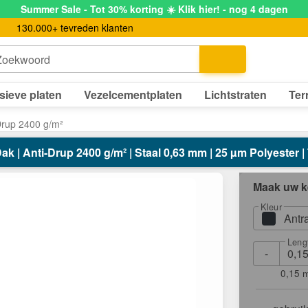
Summer Sale - Tot 30% korting ☀️ Klik hier! - nog 4 dagen
130.000+ tevreden klanten
Zoekwoord
sieve platen
Vezelcementplaten
Lichtstraten
Ter
-Drup 2400 g/m²
Dak | Anti-Drup 2400 g/m² | Staal 0,63 mm | 25 µm Polyester | 
Maak uw k
Kleur
Antr
Leng
-
0,15 m