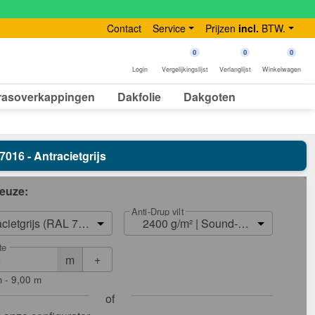
Contact
Service
Prijzen
incl.
BTW.
0
0
0
Login
Vergelijkingslijst
Verlanglijst
Winkelwagen
rasoverkappingen
Dakfolie
Dakgoten
7016 - Antracietgrijs
euze:
Anti-Drup vilt
acietgrijs (RAL 7016)
2400 g/m² | Sound-Reduction
te
+
m
 - 9,00 m
of