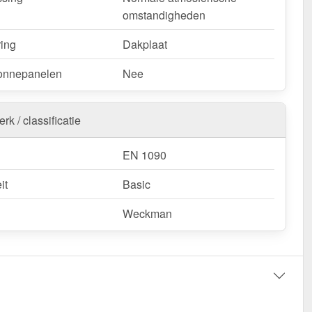
omstandigheden
ring
Dakplaat
onnepanelen
Nee
rk / classificatie
EN 1090
it
Basic
Weckman