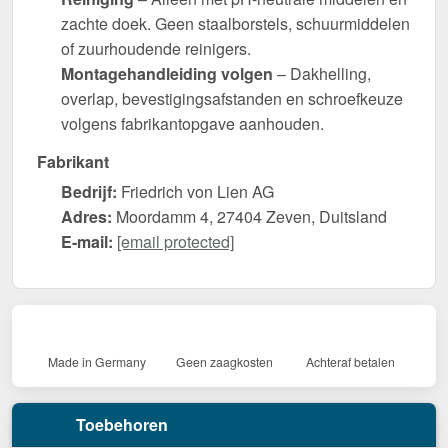
zachte doek. Geen staalborstels, schuurmiddelen
of zuurhoudende reinigers.
Montagehandleiding volgen
– Dakhelling,
overlap, bevestigingsafstanden en schroefkeuze
volgens fabrikantopgave aanhouden.
Fabrikant
Bedrijf:
Friedrich von Lien AG
Adres:
Moordamm 4, 27404 Zeven, Duitsland
E-mail:
[email protected]
Made in Germany
Geen zaagkosten
Achteraf betalen
Toebehoren