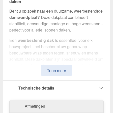
daken
Bent u op zoek naar een duurzame, weerbestendige
damwandplaat?
Deze dakplaat combineert
stabiliteit, eenvoudige montage en hoge weerstand -
perfect voor allerlei soorten daken.
Een
weerbestendig dak
is essentieel voor elk
bouwproject - het beschermt uw gebouw op
betrouwbare wijze tegen regen, sneeuw en intens
zonlicht. Deze dakplaten zijn speciaal ontwikkeld om
een
robuuste en duurzame dakoplossing
te
Toon meer
bieden. Het maakt indruk met eenvoudige montage,
hoge duurzaamheid en een bestendige coating.
Technische details
Gemaakt van
Staal
met een
materiaaldikte van 0,40
mm
, biedt het een robuuste dakoplossing. De
plaatbreedte van 1,135 m
en de
effectieve
Afmetingen
werkende breedte van 1,10 m
maken een snelle en