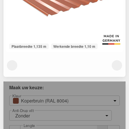
Plaatbreedte 1,135 m
Werkende breedte 1,10 m
Maak uw keuze:
Kleur
Koperbruin (RAL 8004)
Anti-Drup vilt
Zonder
Lengte