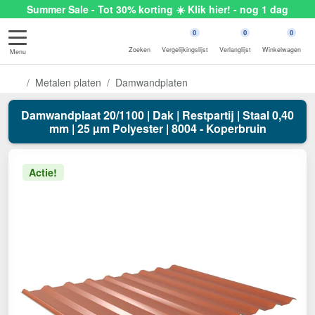
Summer Sale - Tot 30% korting ☀️ Klik hier! - nog 1 dag
0
0
0
Zoeken
Vergelijkingslijst
Verlanglijst
Winkelwagen
Menu
Metalen platen
Damwandplaten
Damwandplaat 20/1100 | Dak | Restpartij | Staal 0,40
mm | 25 µm Polyester | 8004 - Koperbruin
Actie!