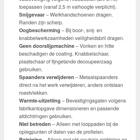
toepassen (vanaf 2,5 m valhoogte verplicht).
Snijgevaar
– Werkhandschoenen dragen.
Randen zijn scherp.
Oogbescherming
– Bij boor-, snij- en
knabbelwerkzaamheden veiligheidsbril dragen.
Geen doorslijpmachine
– Vonken en hitte
beschadigen de coating. Knabbelschaar,
plaatschaar of fijngetande decoupeerzaag
gebruiken.
Spaanders verwijderen
– Metaalspaanders
direct na het werk verwijderen, anders ontstaan
roestvlekken.
Warmte-uitzetting
– Bevestigingsgaten volgens
fabrikantopgave dimensioneren en passende
afdichtringen gebruiken.
Niet betreden
– Alleen met looppaden bij de
oplegpunten of dalen van de profielen.
Reiniging
– Alleen met pH-neutrale middelen en