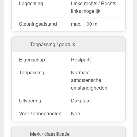
deze te zagen.
Legrichting
Links-rechts / Rechts-
links mogelijk
Bestel nu Damwandplaat 20/1100 | Dak |
Restpartij – Snelle levering & met 10 jaar
Steuningsafstand
max. 1,00 m
garantie!
Duurzaam, weerbestendig, op maat gemaakt - bestel
Toepassing / gebruik
nu en profiteer van een snelle levering!
Eigenschap
Restpartij
Opgelet:
Alleen producten met DIN EN 1090 zijn
toegestaan voor statische berekeningen.
Toepassing
Normale
Restpartijen (DIN EN 14782) zijn uitgesloten.
atmosferische
omstandigheden
Wegens maatwerk / customisatie van herroepingsrecht uitgezonderd
Uitvoering
Dakplaat
Voor zonnepanelen
Nee
Merk / classificatie