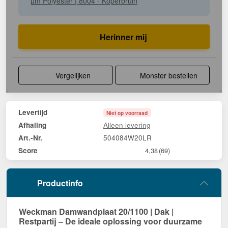
µm Polyester | 8004 - Koperbruin
Herinner mij
Vergelijken
Monster bestellen
Levertijd
Niet op voorraad
Alleen levering
Afhaling
504084W20LR
Art.-Nr.
Score
4,38
(69)
Productinfo
Weckman Damwandplaat 20/1100 | Dak |
Restpartij – De ideale oplossing voor duurzame