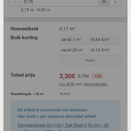
-
+
m
0,15 m - 6,00 m
Hoeveelheid
0,17 m²
Bulk korting
vanaf 1 m²
19,44 €/m²
vanaf 25 m²
18,10 €/m²
meer
Totaal prijs
3,30
€
3,70
€
- 12%
incl. BTW
, excl.
Verzendkosten
Verpakkingsk. < 53 m²
18,15 €
Dit artikel is momenteel niet leverbaar.
Hier vindt u een passend alternatief artikel:
Damwandplaat 20/1100 | Dak Staal 0,50 mm | 25