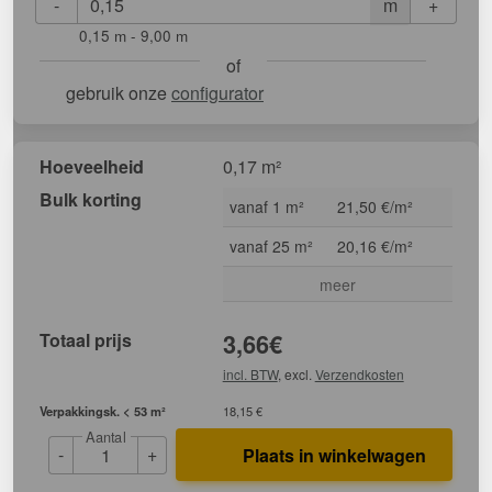
-
+
m
0,15 m - 9,00 m
of
gebruik onze
configurator
Hoeveelheid
0,17 m²
Bulk korting
vanaf 1 m²
21,50 €/m²
vanaf 25 m²
20,16 €/m²
meer
Totaal prijs
3,66
€
incl. BTW
, excl.
Verzendkosten
Verpakkingsk. < 53 m²
18,15 €
Aantal
-
+
Plaats in winkelwagen