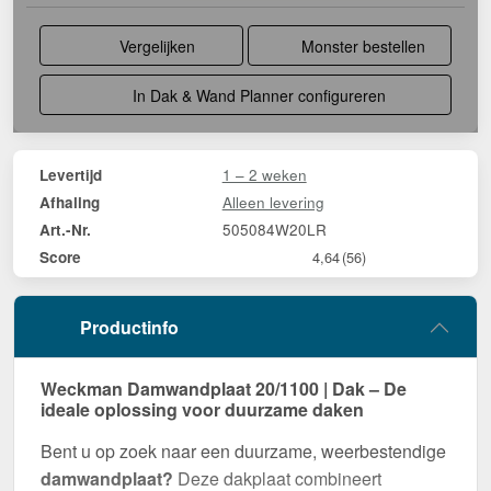
Vergelijken
Monster bestellen
In Dak & Wand Planner configureren
1 – 2 weken
Levertijd
Alleen levering
Afhaling
505084W20LR
Art.-Nr.
Score
4,64
(56)
Productinfo
Weckman Damwandplaat 20/1100 | Dak – De
ideale oplossing voor duurzame daken
Bent u op zoek naar een duurzame, weerbestendige
damwandplaat?
Deze dakplaat combineert