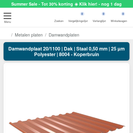
Summer Sale - Tot 30% korting ☀️ Klik hier! - nog 1 dag
0
0
0
Zoeken
Vergelijkingslijst
Verlanglijst
Winkelwagen
Menu
Metalen platen
Damwandplaten
Damwandplaat 20/1100 | Dak | Staal 0,50 mm | 25 µm
Polyester | 8004 - Koperbruin