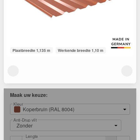
Plaatbreedte 1,135 m
Werkende breedte 1,10 m
Maak uw keuze:
Kleur
Koperbruin (RAL 8004)
Anti-Drup vilt
Zonder
Lengte