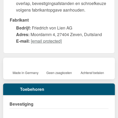
overlap, bevestigingsafstanden en schroefkeuze
volgens fabrikantopgave aanhouden.
Fabrikant
Bedrijf:
Friedrich von Lien AG
Adres:
Moordamm 4, 27404 Zeven, Duitsland
E-mail:
[email protected]
Made in Germany
Geen zaagkosten
Achteraf betalen
Toebehoren
Bevestiging