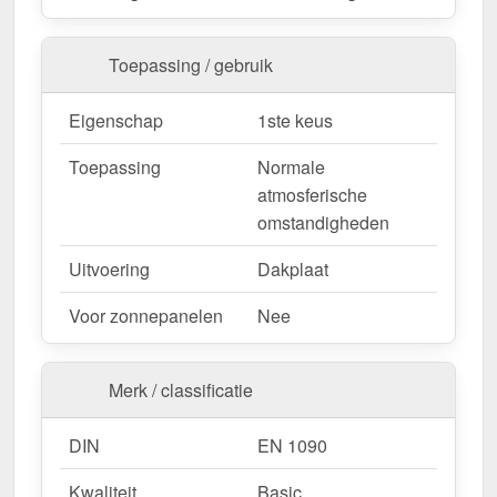
nu en profiteer van een snelle levering!
Toepassing / gebruik
Wegens maatwerk / customisatie van herroepingsrecht uitgezonderd
Eigenschap
1ste keus
Toepassing
Normale
atmosferische
omstandigheden
Uitvoering
Dakplaat
Voor zonnepanelen
Nee
Merk / classificatie
DIN
EN 1090
Kwaliteit
Basic