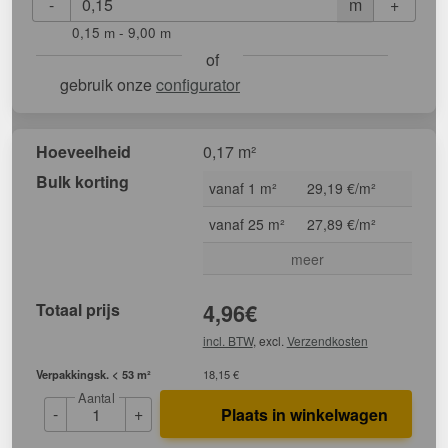
-
+
m
0,15 m - 9,00 m
of
gebruik onze
configurator
Hoeveelheid
0,17 m²
Bulk korting
vanaf 1 m²
29,19 €/m²
vanaf 25 m²
27,89 €/m²
meer
Totaal prijs
4,96
€
incl. BTW
, excl.
Verzendkosten
Verpakkingsk. < 53 m²
18,15 €
Aantal
-
+
Plaats in winkelwagen