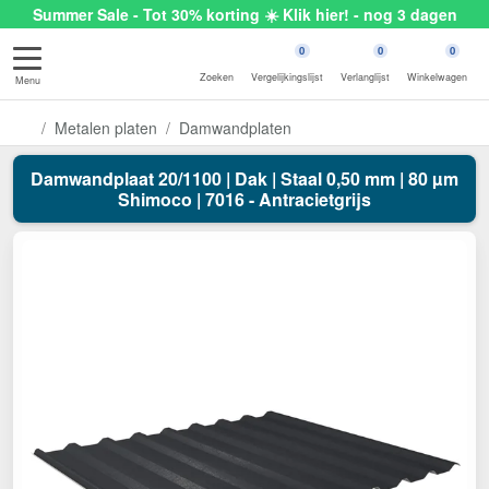
Summer Sale - Tot 30% korting ☀️ Klik hier! - nog 3 dagen
0
0
0
Zoeken
Vergelijkingslijst
Verlanglijst
Winkelwagen
Menu
Metalen platen
Damwandplaten
Damwandplaat 20/1100 | Dak | Staal 0,50 mm | 80 µm
Shimoco | 7016 - Antracietgrijs