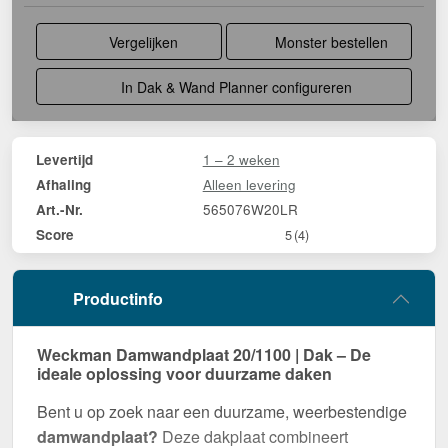
Vergelijken
Monster bestellen
In Dak & Wand Planner configureren
1 – 2 weken
Levertijd
Alleen levering
Afhaling
565076W20LR
Art.-Nr.
Score
5
(4)
Productinfo
Weckman Damwandplaat 20/1100 | Dak – De
ideale oplossing voor duurzame daken
Bent u op zoek naar een duurzame, weerbestendige
damwandplaat?
Deze dakplaat combineert