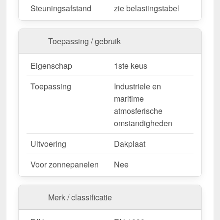
Steuningsafstand
zie belastingstabel
nu en profiteer van een snelle levering!
Wegens maatwerk / customisatie van herroepingsrecht uitgezonderd
Toepassing / gebruik
Eigenschap
1ste keus
Toepassing
Industriele en
maritime
atmosferische
omstandigheden
Uitvoering
Dakplaat
Voor zonnepanelen
Nee
Merk / classificatie