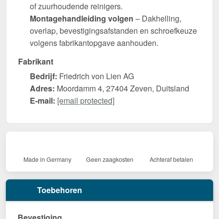
of zuurhoudende reinigers.
Montagehandleiding volgen
– Dakhelling,
overlap, bevestigingsafstanden en schroefkeuze
volgens fabrikantopgave aanhouden.
Fabrikant
Bedrijf:
Friedrich von Lien AG
Adres:
Moordamm 4, 27404 Zeven, Duitsland
E-mail:
[email protected]
Made in Germany
Geen zaagkosten
Achteraf betalen
Toebehoren
Bevestiging