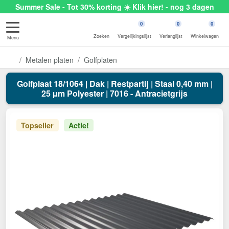
Summer Sale - Tot 30% korting ☀️ Klik hier! - nog 3 dagen
0
0
0
Zoeken
Vergelijkingslijst
Verlanglijst
Winkelwagen
Menu
Metalen platen
Golfplaten
Golfplaat 18/1064 | Dak | Restpartij | Staal 0,40 mm |
25 µm Polyester | 7016 - Antracietgrijs
Topseller
Actie!