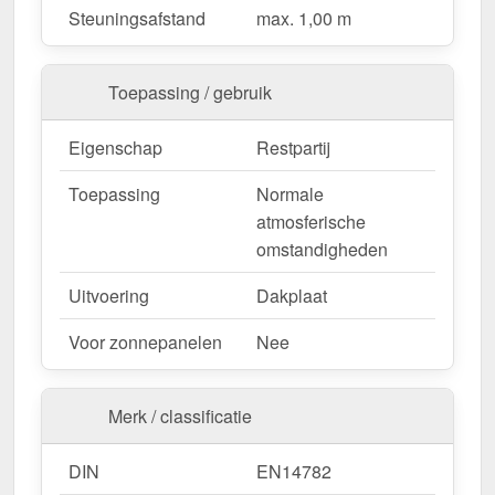
Steuningsafstand
max. 1,00 m
nu en profiteer van een snelle levering!
Opgelet:
Alleen producten met DIN EN 1090 zijn
Toepassing / gebruik
toegestaan voor statische berekeningen.
Restpartijen (DIN EN 14782) zijn uitgesloten.
Eigenschap
Restpartij
Wegens maatwerk / customisatie van herroepingsrecht uitgezonderd
Toepassing
Normale
atmosferische
omstandigheden
Uitvoering
Dakplaat
Voor zonnepanelen
Nee
Merk / classificatie
DIN
EN14782