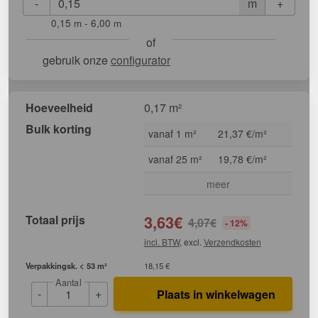
-
+
m
0,15 m - 6,00 m
of
gebruik onze
configurator
Hoeveelheid
0,17 m²
Bulk korting
vanaf 1 m²
21,37 €/m²
vanaf 25 m²
19,78 €/m²
meer
Totaal prijs
3,63
€
4,07
€
- 12%
incl. BTW
, excl.
Verzendkosten
Verpakkingsk. < 53 m²
18,15 €
Aantal
-
+
Plaats in winkelwagen