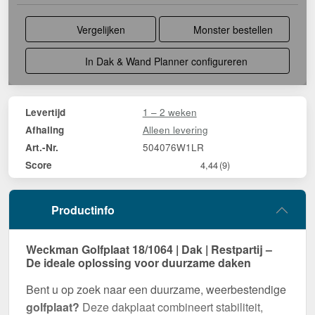
Vergelijken
Monster bestellen
In Dak & Wand Planner configureren
1 – 2 weken
Levertijd
Alleen levering
Afhaling
504076W1LR
Art.-Nr.
Score
4,44
(9)
Productinfo
Weckman Golfplaat 18/1064 | Dak | Restpartij –
De ideale oplossing voor duurzame daken
Bent u op zoek naar een duurzame, weerbestendige
golfplaat?
Deze dakplaat combineert stabiliteit,