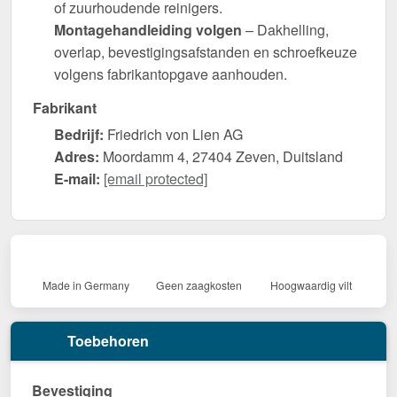
of zuurhoudende reinigers.
Montagehandleiding volgen
– Dakhelling,
overlap, bevestigingsafstanden en schroefkeuze
volgens fabrikantopgave aanhouden.
Fabrikant
Bedrijf:
Friedrich von Lien AG
Adres:
Moordamm 4, 27404 Zeven, Duitsland
E-mail:
[email protected]
Made in Germany
Geen zaagkosten
Hoogwaardig vilt
Toebehoren
Bevestiging