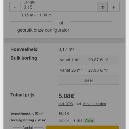
Lengte
-
+
m
0,15 m - 11,00 m
of
gebruik onze
configurator
Hoeveelheid
0,17 m²
Bulk korting
vanaf 1 m²
29,87 €/m²
vanaf 25 m²
27,90 €/m²
meer
Totaal prijs
5,08
€
incl. BTW
, excl.
Verzendkosten
Verpakkingsk. < 53 m²
18,15 €
Toeslag viltlaag < 28 m²
49,99 €
18,15 €
Actie
Aantal