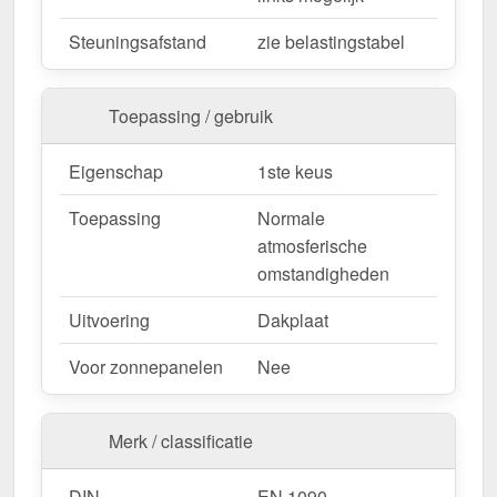
Bestel nu Damwandplaat 20/1100 | Dak | Anti-
Steuningsafstand
zie belastingstabel
Drup 1000 g/m² – Snelle levering & met 10 jaar
garantie!
Toepassing / gebruik
Duurzaam, weerbestendig, op maat gemaakt - bestel
nu en profiteer van een snelle levering!
Eigenschap
1ste keus
Wegens maatwerk / customisatie van herroepingsrecht uitgezonderd
Toepassing
Normale
atmosferische
omstandigheden
Uitvoering
Dakplaat
Voor zonnepanelen
Nee
Merk / classificatie
DIN
EN 1090