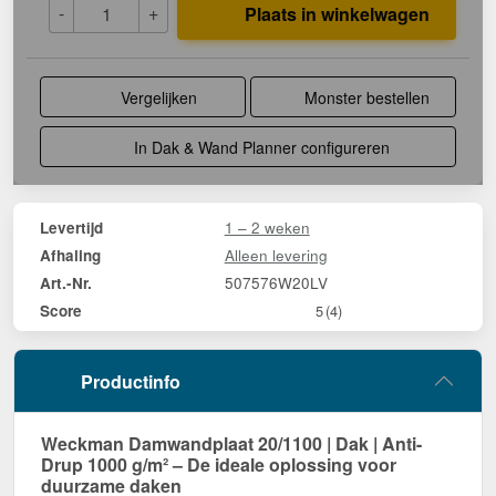
-
+
Plaats in winkelwagen
Vergelijken
Monster bestellen
In Dak & Wand Planner configureren
1 – 2 weken
Levertijd
Alleen levering
Afhaling
507576W20LV
Art.-Nr.
Score
5
(4)
Productinfo
Weckman Damwandplaat 20/1100 | Dak | Anti-
Drup 1000 g/m² – De ideale oplossing voor
duurzame daken