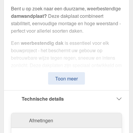
Bent u op zoek naar een duurzame, weerbestendige
damwandplaat?
Deze dakplaat combineert
stabiliteit, eenvoudige montage en hoge weerstand -
perfect voor allerlei soorten daken.
Een
weerbestendig dak
is essentieel voor elk
bouwproject - het beschermt uw gebouw op
betrouwbare wijze tegen regen, sneeuw en intens
zonlicht. Deze dakplaten zijn speciaal ontwikkeld om
een
robuuste en duurzame dakoplossing
te
Toon meer
bieden. Het maakt indruk met eenvoudige montage,
hoge duurzaamheid en een bestendige coating.
Technische details
Gemaakt van
Staal
met een
materiaaldikte van 0,75
mm
, biedt het een robuuste dakoplossing. De
plaatbreedte van 1,135 m
en de
effectieve
Afmetingen
werkende breedte van 1,10 m
maken een snelle en
efficiënte montage mogelijk. Dankzij de
25 µm