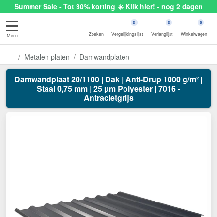
Summer Sale - Tot 30% korting ☀️ Klik hier! - nog 2 dagen
0
0
0
Zoeken
Vergelijkingslijst
Verlanglijst
Winkelwagen
Menu
Metalen platen
Damwandplaten
Damwandplaat 20/1100 | Dak | Anti-Drup 1000 g/m² |
Staal 0,75 mm | 25 µm Polyester | 7016 -
Antracietgrijs